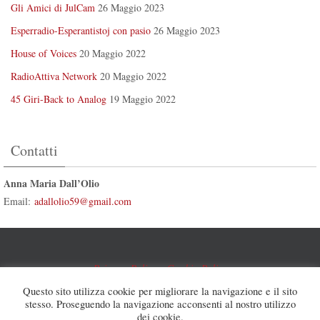
Gli Amici di JulCam
26 Maggio 2023
Esperradio-Esperantistoj con pasio
26 Maggio 2023
House of Voices
20 Maggio 2022
RadioAttiva Network
20 Maggio 2022
45 Giri-Back to Analog
19 Maggio 2022
Contatti
Anna Maria Dall’Olio
Email:
adallolio59@gmail.com
Privacy Policy
-
Cookie Policy
Questo sito utilizza cookie per migliorare la navigazione e il sito
Anna Maria Dall' Olio © 2021 - Developed By
Papyrus
stesso. Proseguendo la navigazione acconsenti al nostro utilizzo
Communication
dei cookie.