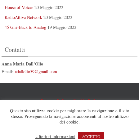
House of Voices
20 Maggio 2022
RadioAttiva Network
20 Maggio 2022
45 Giri-Back to Analog
19 Maggio 2022
Contatti
Anna Maria Dall’Olio
Email:
adallolio59@gmail.com
Privacy Policy
-
Cookie Policy
Questo sito utilizza cookie per migliorare la navigazione e il sito
Anna Maria Dall' Olio © 2021 - Developed By
Papyrus
stesso. Proseguendo la navigazione acconsenti al nostro utilizzo
Communication
dei cookie.
Ulteriori informazioni
ACCETTO